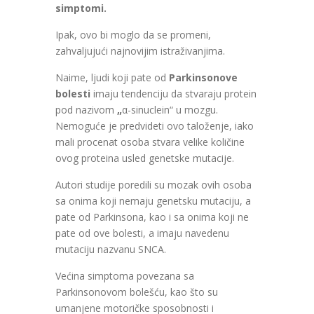
simptomi.
Ipak, ovo bi moglo da se promeni,
zahvaljujući najnovijim istraživanjima.
Naime, ljudi koji pate od
Parkinsonove
bolesti
imaju tendenciju da stvaraju protein
pod nazivom
„
α-sinuclein“ u mozgu.
Nemoguće je predvideti ovo taloženje, iako
mali procenat osoba stvara velike količine
ovog proteina usled genetske mutacije.
Autori studije poredili su mozak ovih osoba
sa onima koji nemaju genetsku mutaciju, a
pate od Parkinsona, kao i sa onima koji ne
pate od ove bolesti, a imaju navedenu
mutaciju nazvanu SNCA.
Većina simptoma povezana sa
Parkinsonovom bolešću, kao što su
umanjene motoričke sposobnosti i