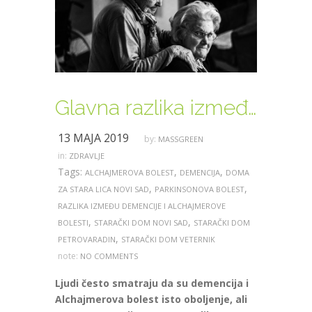
Glavna razlika između demencije i Alchajmerove bolesti
13 МАЈА 2019
by:
MASSGREEN
in:
ZDRAVLJE
Tags:
,
,
ALCHAJMEROVA BOLEST
DEMENCIJA
DOMA
,
,
ZA STARA LICA NOVI SAD
PARKINSONOVA BOLEST
RAZLIKA IZMEĐU DEMENCIJE I ALCHAJMEROVE
,
,
BOLESTI
STARAČKI DOM NOVI SAD
STARAČKI DOM
,
PETROVARADIN
STARAČKI DOM VETERNIK
note:
NO COMMENTS
Ljudi često smatraju da su demencija i
Alchajmerova bolest isto oboljenje, ali