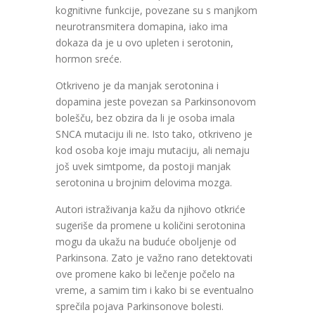
kognitivne funkcije, povezane su s manjkom
neurotransmitera domapina, iako ima
dokaza da je u ovo upleten i serotonin,
hormon sreće.
Otkriveno je da manjak serotonina i
dopamina jeste povezan sa Parkinsonovom
bolešču, bez obzira da li je osoba imala
SNCA mutaciju ili ne. Isto tako, otkriveno je
kod osoba koje imaju mutaciju, ali nemaju
još uvek simtpome, da postoji manjak
serotonina u brojnim delovima mozga.
Autori istraživanja kažu da njihovo otkriće
sugeriše da promene u količini serotonina
mogu da ukažu na buduće oboljenje od
Parkinsona. Zato je važno rano detektovati
ove promene kako bi lečenje počelo na
vreme, a samim tim i kako bi se eventualno
sprečila pojava Parkinsonove bolesti.