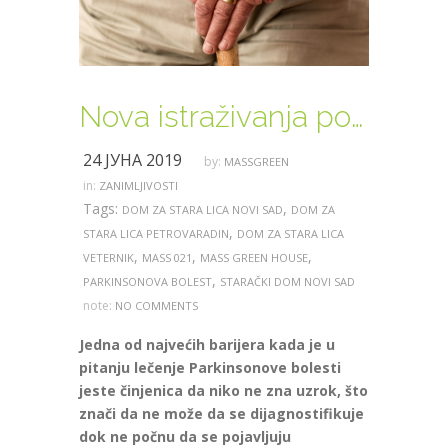
Nova istraživanja pomoći će u lečenju Parkinsonove bolesti
24 ЈУНА 2019
by:
MASSGREEN
in:
ZANIMLJIVOSTI
Tags:
,
DOM ZA STARA LICA NOVI SAD
DOM ZA
,
STARA LICA PETROVARADIN
DOM ZA STARA LICA
,
,
,
VETERNIK
MASS 021
MASS GREEN HOUSE
,
PARKINSONOVA BOLEST
STARAČKI DOM NOVI SAD
note:
NO COMMENTS
Jedna od najvećih barijera kada je u
pitanju lečenje Parkinsonove bolesti
jeste činjenica da niko ne zna uzrok, što
znači da ne može da se dijagnostifikuje
dok ne počnu da se pojavljuju