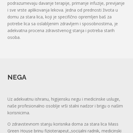
podrazumevaju davanje terapije, primanje infuzije, previjanje
i sve vrste aplikovanja lekova. Jedna od prednosti života u
domu za stara lica, koji je specifično opremljen baš za
potrebe lica sa oslabljenim zdravljem i sposobnostima, je
adekvatna procena zdravstvenog stanja i potreba starih
osoba.
NEGA
Uz adekvatnu ishranu, higijensku negu i medicinske usluge,
naše profesionalno osoblje vrši stalni nadzor i brigu o našim
korisnicima.
O zdravstevnom stanju korisnika doma za stara lica Mass
Green House brinu fizioterapeut.,socijalni radnik, medicinski