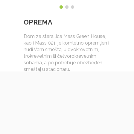
OPREMA
Dom za stara lica Mass Green House,
kao i Mass 021, je komletno opremljen i
nudi Vam smeštaj u dvokrevetnim,
trokrevetnim ili četvorokrevetnim
sobama, a po potrebi je obezbeđen
smeštaj u stacionaru.
Dom ima grejanje, kompletno je
opremljen funkcionalnim nameštajem,
poseduje kupatilo, kao i trpezariju.
Ispred doma se nalazi i prelepo
dvorište, u kome korisnici mogu da
prošetaju i uživaju kada je vreme lepo.
Opremljen je najmodernijom opremom
i funkcionalnim nameštajem, koji su