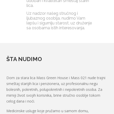
udoban i kvalitetan smeštaj starih
lica.
Uz nadzor našeg stručnog i
ljubaznog osoblja, nudimo Vam
lepšu i sigurniju starost, uz druženje
sa osobama istih interesovanja.
ŠTA NUDIMO
Dom za stara lica Mass Green House i Mass 021 nude trajni
smeštaj starijih lica i penzionera, uz profesionalnu negu
bolesnih, pokretnih, polupokretnih i nepokretnih osoba. Za
mirniji život svojih korisnika, brine stručno osoblje tokom
celog dana i noći.
Medicinske usluge koje pružamo u samom domu,