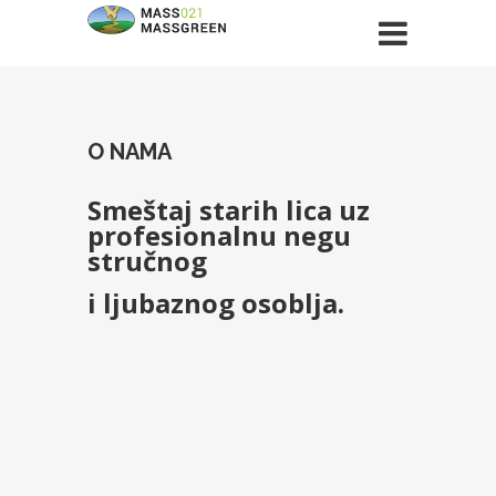
O NAMA
Smeštaj starih lica uz
profesionalnu negu
stručnog
i ljubaznog osoblja.