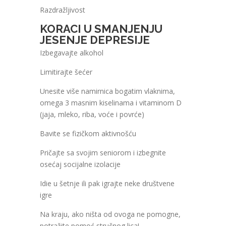
Razdražljivost
KORACI U SMANJENJU
JESENJE DEPRESIJE
Izbegavajte alkohol
Limitirajte šećer
Unesite više namirnica bogatim vlaknima,
omega 3 masnim kiselinama i vitaminom D
(jaja, mleko, riba, voće i povrće)
Bavite se fizičkom aktivnošću
Pričajte sa svojim seniorom i izbegnite
osećaj socijalne izolacije
Idie u šetnje ili pak igrajte neke društvene
igre
Na kraju, ako ništa od ovoga ne pomogne,
potražite pomoć stručnog lica!