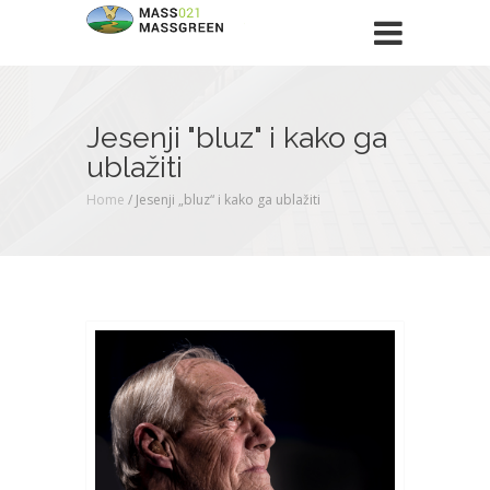
Jesenji "bluz" i kako ga
ublažiti
Home
/
Jesenji „bluz“ i kako ga ublažiti