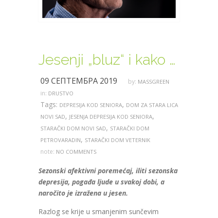
Jesenji „bluz“ i kako ga ublažiti
09 СЕПТЕМБРА 2019
by:
MASSGREEN
in:
DRUSTVO
Tags:
,
DEPRESIJA KOD SENIORA
DOM ZA STARA LICA
,
,
NOVI SAD
JESENJA DEPRESIJA KOD SENIORA
,
STARAČKI DOM NOVI SAD
STARAČKI DOM
,
PETROVARADIN
STARAČKI DOM VETERNIK
note:
NO COMMENTS
Sezonski afektivni poremećaj, iliti sezonska
depresija, pogađa ljude u svakoj dobi, a
naročito je izražena u jesen.
Razlog se krije u smanjenim sunčevim