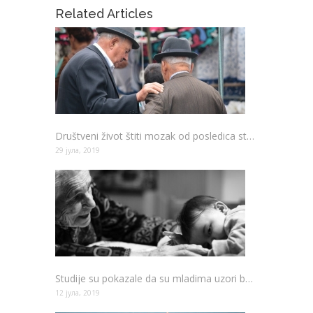
Related Articles
Društveni život štiti mozak od posledica starenja
29 јула, 2019
Studije su pokazale da su mladima uzori bake i deke, a ne poznate ličnosti
12 јула, 2019