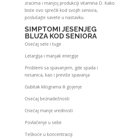
zracima i manjoj produkciji vitamina D. Kako
biste ovo sprečili kod svojih seniora,
poslušajte savete u nastavku.
SIMPTOMI JESENJEG
BLUZA KOD SENIORA
Osećaj sete i tuge
Letargija i manjak energije
Problemi sa spavanjem, gde spada i
nesanica, kao i previše spavanja
Gubitak kilograma ili gojenje
Osećaj beznadežnosti
Osećaj manje vrednosti
Povlačenje u sebe
Teškoće u koncentraciji