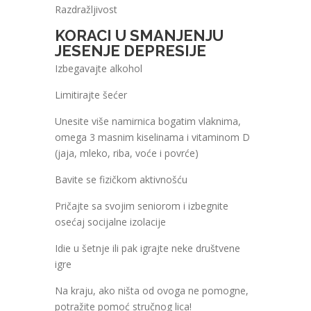
Razdražljivost
KORACI U SMANJENJU
JESENJE DEPRESIJE
Izbegavajte alkohol
Limitirajte šećer
Unesite više namirnica bogatim vlaknima,
omega 3 masnim kiselinama i vitaminom D
(jaja, mleko, riba, voće i povrće)
Bavite se fizičkom aktivnošću
Pričajte sa svojim seniorom i izbegnite
osećaj socijalne izolacije
Idie u šetnje ili pak igrajte neke društvene
igre
Na kraju, ako ništa od ovoga ne pomogne,
potražite pomoć stručnog lica!