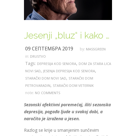
Jesenji „bluz“ i kako ga ublažiti
09 СЕПТЕМБРА 2019
by:
MASSGREEN
in:
DRUSTVO
Tags:
,
DEPRESIJA KOD SENIORA
DOM ZA STARA LICA
,
,
NOVI SAD
JESENJA DEPRESIJA KOD SENIORA
,
STARAČKI DOM NOVI SAD
STARAČKI DOM
,
PETROVARADIN
STARAČKI DOM VETERNIK
note:
NO COMMENTS
Sezonski afektivni poremećaj, iliti sezonska
depresija, pogađa ljude u svakoj dobi, a
naročito je izražena u jesen.
Razlog se krije u smanjenim sunčevim