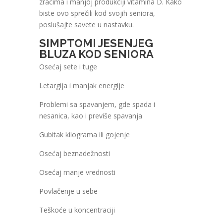
zracima i manjoj produkciji vitamina D. Kako
biste ovo sprečili kod svojih seniora,
poslušajte savete u nastavku.
SIMPTOMI JESENJEG
BLUZA KOD SENIORA
Osećaj sete i tuge
Letargija i manjak energije
Problemi sa spavanjem, gde spada i
nesanica, kao i previše spavanja
Gubitak kilograma ili gojenje
Osećaj beznadežnosti
Osećaj manje vrednosti
Povlačenje u sebe
Teškoće u koncentraciji