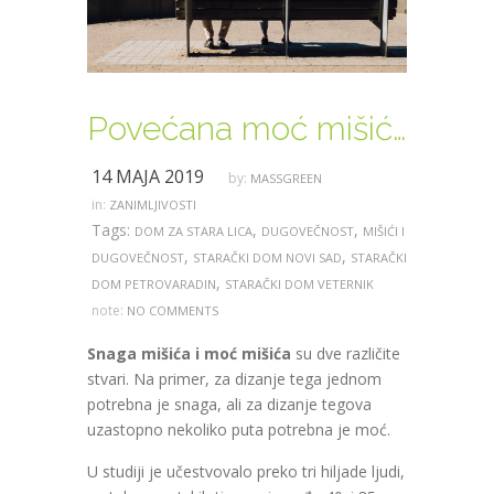
Povećana moć mišića produžava život?
14 МАЈА 2019
by:
MASSGREEN
in:
ZANIMLJIVOSTI
Tags:
,
,
DOM ZA STARA LICA
DUGOVEČNOST
MIŠIĆI I
,
,
DUGOVEČNOST
STARAČKI DOM NOVI SAD
STARAČKI
,
DOM PETROVARADIN
STARAČKI DOM VETERNIK
note:
NO COMMENTS
Snaga mišića i moć mišića
su dve različite
stvari. Na primer, za dizanje tega jednom
potrebna je snaga, ali za dizanje tegova
uzastopno nekoliko puta potrebna je moć.
U studiji je učestvovalo preko tri hiljade ljudi,