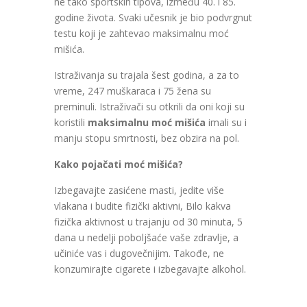
ne tako sportskih tipova, između 40. i 85.
godine života. Svaki učesnik je bio podvrgnut
testu koji je zahtevao maksimalnu moć
mišića.
Istraživanja su trajala šest godina, a za to
vreme, 247 muškaraca i 75 žena su
preminuli. Istraživači su otkrili da oni koji su
koristili
maksimalnu moć mišića
imali su i
manju stopu smrtnosti, bez obzira na pol.
Kako pojačati moć mišića?
Izbegavajte zasićene masti, jedite više
vlakana i budite fizički aktivni, Bilo kakva
fizička aktivnost u trajanju od 30 minuta, 5
dana u nedelji poboljšaće vaše zdravlje, a
učiniće vas i dugovečnijim. Takođe, ne
konzumirajte cigarete i izbegavajte alkohol.